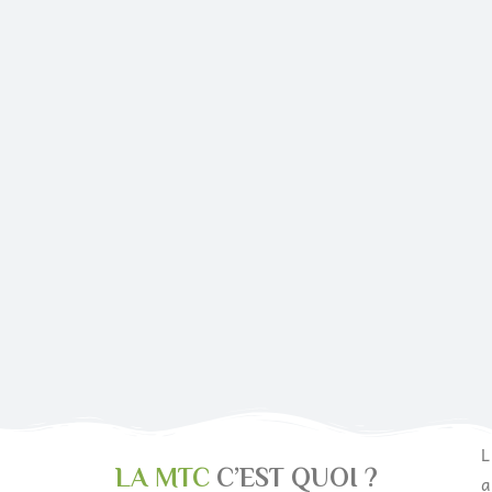
L
LA MTC
C’EST QUOI ?
a